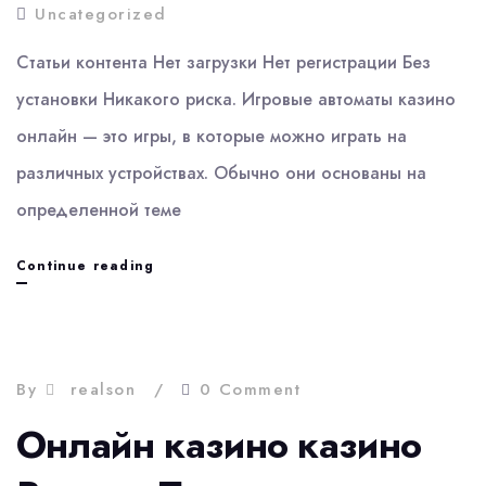
Uncategorized
Статьи контента Нет загрузки Нет регистрации Без
установки Никакого риска. Игровые автоматы казино
онлайн — это игры, в которые можно играть на
различных устройствах. Обычно они основаны на
определенной теме
Играйте
Continue reading
в
игровые
автоматы
By
realson
0 Comment
официальный
Онлайн казино казино
сайт