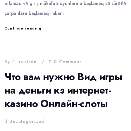
автоматы
atlamaq və giriş mükafatı oyunlarına başlamaq və sürətlə
без
çarpanlara başlamaq imkanı
меню
İnternet
Continue reading
mostbet
daxil
ol
By
realson
0 Comment
kazino
Что вам нужно Вид игры
Buy
на деньги кз интернет-
Benefit
казино Онлайн-слоты
Uncategorized