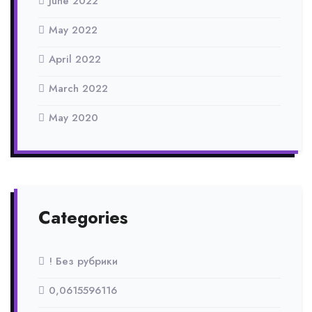
June 2022
May 2022
April 2022
March 2022
May 2020
Categories
! Без рубрики
0,0615596116