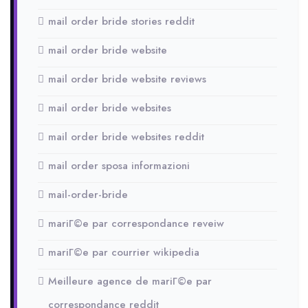
mail order bride stories reddit
mail order bride website
mail order bride website reviews
mail order bride websites
mail order bride websites reddit
mail order sposa informazioni
mail-order-bride
mariГ©e par correspondance reveiw
mariГ©e par courrier wikipedia
Meilleure agence de mariГ©e par
correspondance reddit