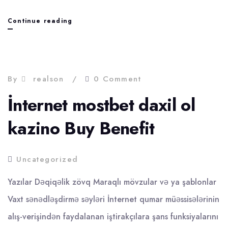
Как
Continue reading
играть
в
казино
By
realson
0 Comment
zooma
İnternet mostbet daxil ol
игровые
kazino Buy Benefit
автоматы
бесплатно
Uncategorized
онлайн
бесплатно
Yazılar Dəqiqəlik zövq Maraqlı mövzular və ya şablonlar
в
Vaxt sənədləşdirmə səyləri İnternet qumar müəssisələrinin
игровые
alış-verişindən faydalanan iştirakçılara şans funksiyalarını