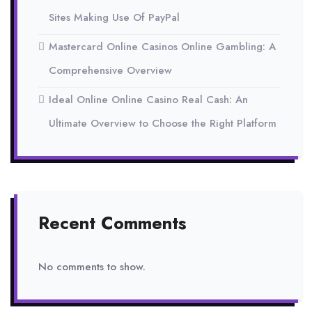
Sites Making Use Of PayPal
Mastercard Online Casinos Online Gambling: A
Comprehensive Overview
Ideal Online Online Casino Real Cash: An
Ultimate Overview to Choose the Right Platform
Recent Comments
No comments to show.