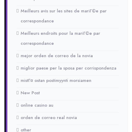
Meilleurs avis sur les sites de mariГ©e par
correspondance
Meilleurs endroits pour la mariГ©e par
correspondance
mejor orden de correo de la novia
miglior paese per la sposa per corrispondenza
mistГ¤ ostan postimyynti morsiamen
New Post
online casino au
orden de correo real novia
other