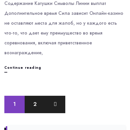
Содержание Катушки Символы Линии выплат
Дополнительное время Сила зависит Онлайн-казино
не оставляют места для жалоб, но у каждого есть
что-то, что дает ему преимущество во время
соревнования, включая приветственное
вознаграждение,
Что
Continue reading
вам
нужно
Вид
Posts
1
2
pagination
игры
на
деньги