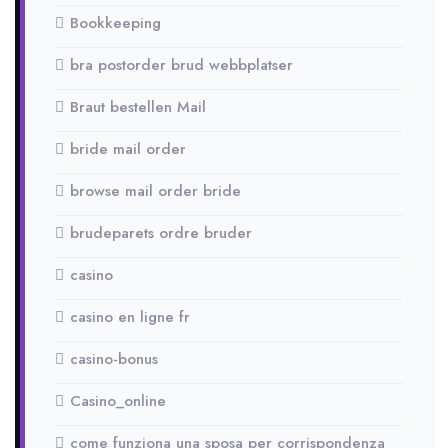
Bookkeeping
bra postorder brud webbplatser
Braut bestellen Mail
bride mail order
browse mail order bride
brudeparets ordre bruder
casino
casino en ligne fr
casino-bonus
Casino_online
come funziona una sposa per corrispondenza